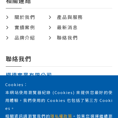
相關連結
關於我們
產品與服務
實績案例
最新消息
品牌介紹
聯絡我們
聯絡我們
樺德實業有限公司
806604 高雄市前鎮區新衙路286-7號5F-2
Cookies：
本網站使用瀏覽器紀錄 (Cookies) 來提供您最好的使
huade-tec@umail.hinet.net
用體驗，我們使用的 Cookies 也包括了第三方 Cooki
07-8211160
es。
07-8212102
相關資訊請瀏覽我們的
隱私權政策
。如果您選擇繼續瀏