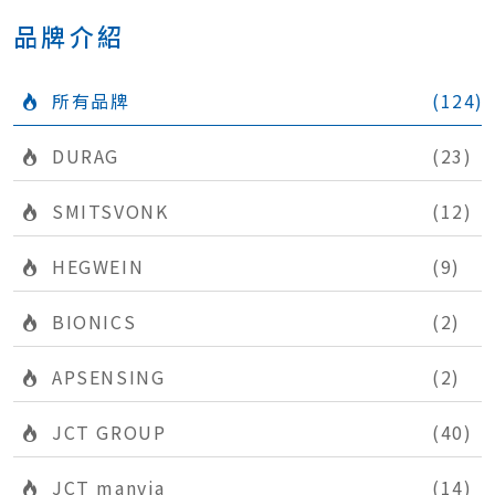
品牌介紹
所有品牌
(124)
DURAG
(23)
SMITSVONK
(12)
HEGWEIN
(9)
BIONICS
(2)
APSENSING
(2)
JCT GROUP
(40)
JCT manvia
(14)